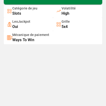
Catégorie de jeu
Volatilité
Slots
High
LeoJackpot
Grille
Oui
5x4
Mécanique de paiement
Ways To Win