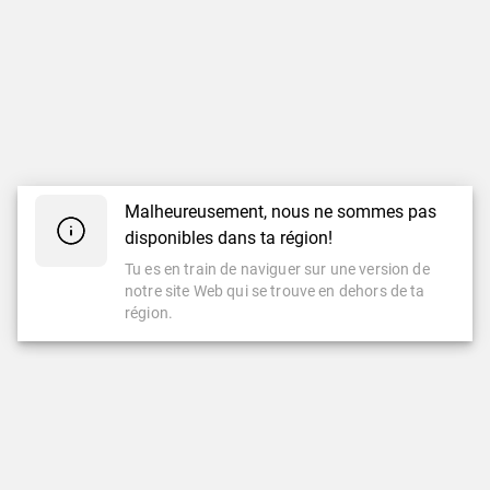
Malheureusement, nous ne sommes pas
disponibles dans ta région!
Tu es en train de naviguer sur une version de
notre site Web qui se trouve en dehors de ta
région.