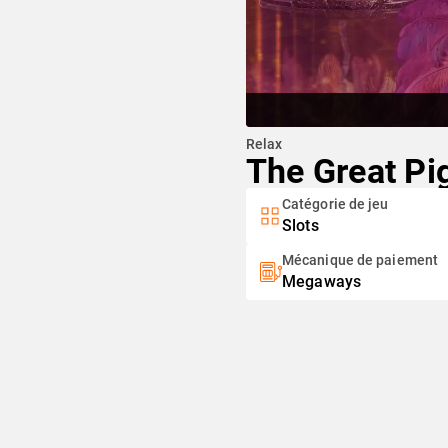
Relax
The Great P
Catégorie de jeu
Slots
Mécanique de paiement
Megaways