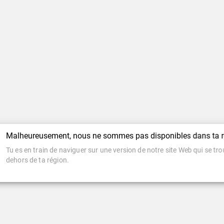
Malheureusement, nous ne sommes pas disponibles dans ta r
Tu es en train de naviguer sur une version de notre site Web qui se tr
dehors de ta région.