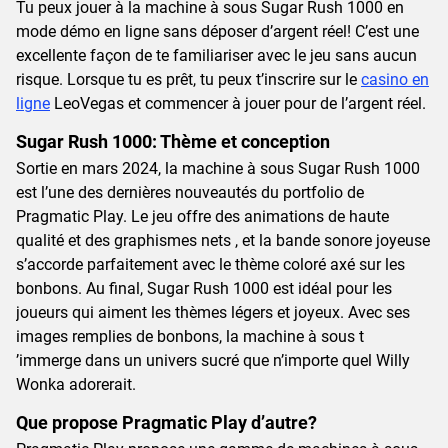
Tu peux jouer à la machine à sous Sugar Rush 1000 en
mode démo en ligne sans déposer d’argent réel! C’est une
excellente façon de te familiariser avec le jeu sans aucun
risque. Lorsque tu es prêt, tu peux t’inscrire sur le
casino en
ligne
LeoVegas et commencer à jouer pour de l’argent réel.
Sugar Rush 1000: Thème et conception
Sortie en mars 2024, la machine à sous Sugar Rush 1000
est l’une des dernières nouveautés du portfolio de
Pragmatic Play. Le jeu offre des animations de haute
qualité et des graphismes nets , et la bande sonore joyeuse
s’accorde parfaitement avec le thème coloré axé sur les
bonbons. Au final, Sugar Rush 1000 est idéal pour les
joueurs qui aiment les thèmes légers et joyeux. Avec ses
images remplies de bonbons, la machine à sous t
’immerge dans un univers sucré que n’importe quel Willy
Wonka adorerait.
Que propose Pragmatic Play d’autre?