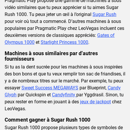
Pragmatic Play propose une gamme de machines à sous
vidéo similaires que tu peux apprécier si tu aimes Sugar
Rush 1000. Tu peux jeter un œil à l’original
Sugar Rush
pour voir où tout a commencé. D’autres machines à sous
populaires par Pragmatic Play chez LeoVegas incluent ces
deuxièmes versions de classiques appréciés:
Gates of
Olympus 1000
et
Starlight Princess 1000
.
Machines à sous similaires par d’autres
fournisseurs
Si tu as la dent sucrée pour les machines à sous inspirées
des bon bons et que tu veux remplir ton sac de friandises, il
y a de nombreux titres sur le marché. Par exemple, tu peux
essayer
Sweet Success MEGAWAYS
par Blueprint,
Candy
Glyph
par Quickspin et
Candyfinity
par Yggdrasil. Sinon, tu
peux rester en forme en jouant à des
jeux de jackpot
chez
LeoVegas.
Comment gagner à Sugar Rush 1000
Sugar Rush 1000 propose plusieurs types de symboles de