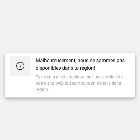
Malheureusement, nous ne sommes pas
disponibles dans ta région!
Tu es en train de naviguer sur une version de
notre site Web qui se trouve en dehors de ta
région.