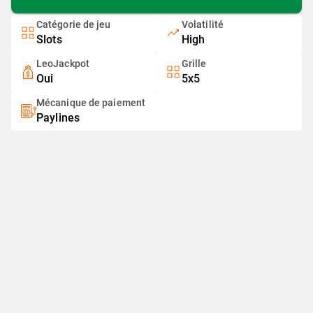
Catégorie de jeu
Volatilité
Slots
High
LeoJackpot
Grille
Oui
5x5
Mécanique de paiement
Paylines