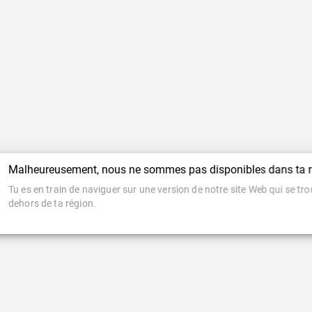
Malheureusement, nous ne sommes pas disponibles dans ta r
Tu es en train de naviguer sur une version de notre site Web qui se tr
dehors de ta région.