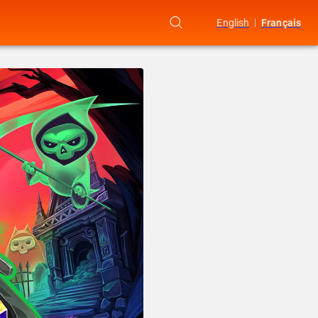
English
Français