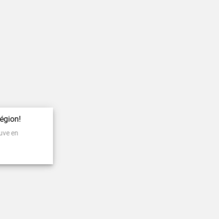
égion!
ouve en