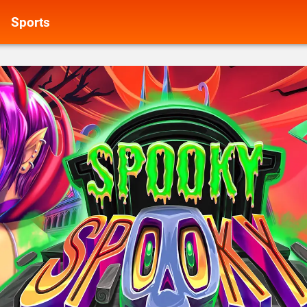
Sports