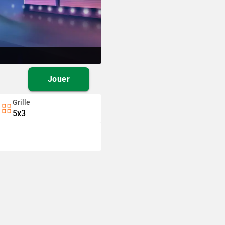
Jouer
Grille
5x3