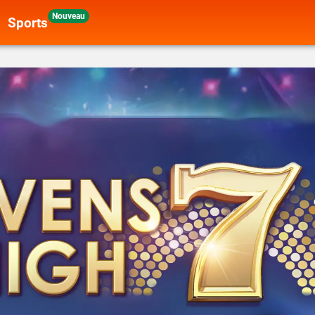
Nouveau
Sports