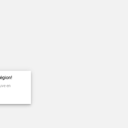
égion!
ouve en