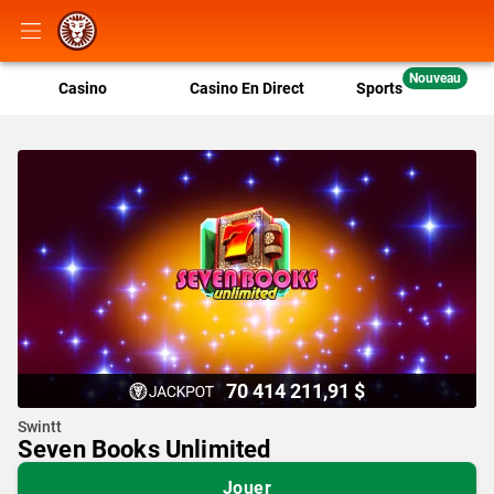
Nouveau
Casino
Casino En Direct
Sports
70 414 211,91 $
Swintt
Seven Books Unlimited
Jouer