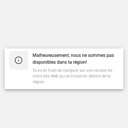
Malheureusement, nous ne sommes pas
disponibles dans ta région!
Tu es en train de naviguer sur une version de
notre site Web qui se trouve en dehors de ta
région.