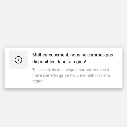
Malheureusement, nous ne sommes pas
disponibles dans ta région!
Tu es en train de naviguer sur une version de
notre site Web qui se trouve en dehors de ta
région.