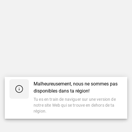
Malheureusement, nous ne sommes pas
disponibles dans ta région!
Tu es en train de naviguer sur une version de
notre site Web qui se trouve en dehors de ta
région.