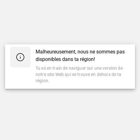
Malheureusement, nous ne sommes pas
disponibles dans ta région!
Tu es en train de naviguer sur une version de
notre site Web qui se trouve en dehors de ta
région.