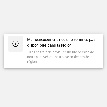
Malheureusement, nous ne sommes pas
disponibles dans ta région!
Tu es en train de naviguer sur une version de
notre site Web qui se trouve en dehors de ta
région.