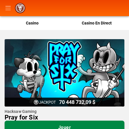
Casino
Casino En Direct
70 448 732,09 $
Hacksaw Gaming
Pray for Six
Jouer