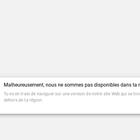
Malheureusement, nous ne sommes pas disponibles dans ta r
Tu es en train de naviguer sur une version de notre site Web qui se tr
dehors de ta région.