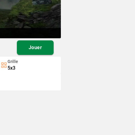
Jouer
Grille
5x3