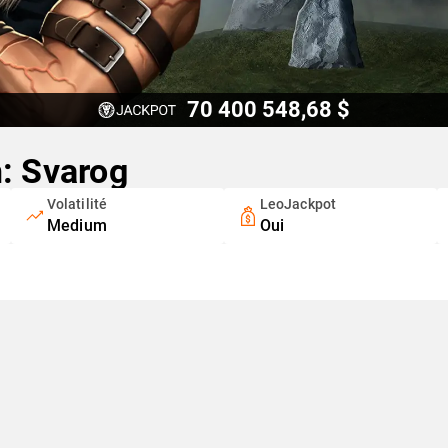
70 400 548,68 $
: Svarog
Volatilité
LeoJackpot
Medium
Oui