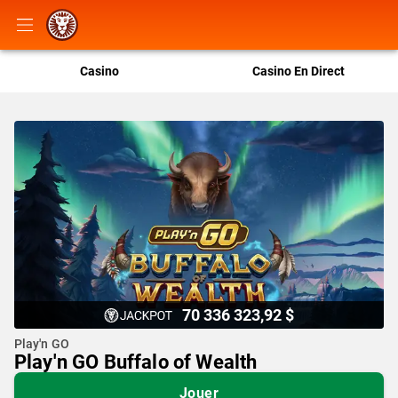
Casino
Casino En Direct
70 336 323,92 $
Play'n GO
Play'n GO Buffalo of Wealth
Jouer