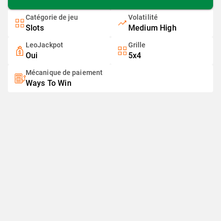
Catégorie de jeu
Volatilité
Slots
Medium High
LeoJackpot
Grille
Oui
5x4
Mécanique de paiement
Ways To Win