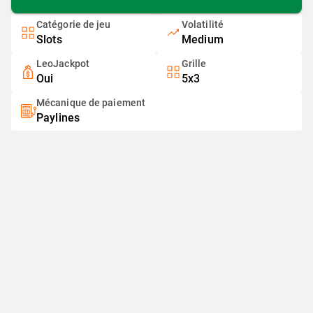
Catégorie de jeu
Volatilité
Slots
Medium
LeoJackpot
Grille
Oui
5x3
Mécanique de paiement
Paylines