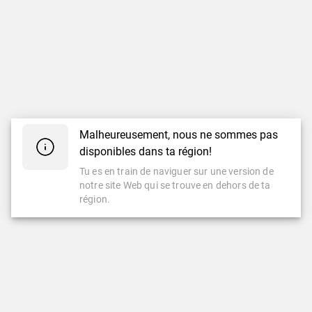
Malheureusement, nous ne sommes pas
disponibles dans ta région!
Tu es en train de naviguer sur une version de
notre site Web qui se trouve en dehors de ta
région.