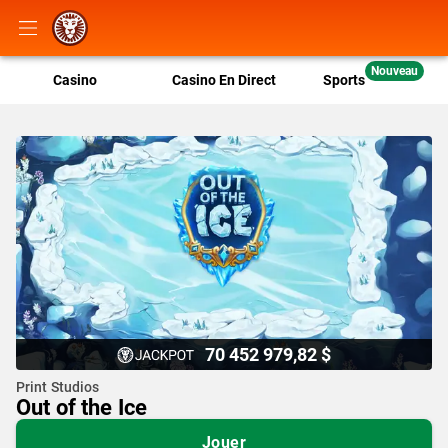
Nouveau
Casino
Casino En Direct
Sports
70 452 979,82 $
Print Studios
Out of the Ice
Jouer