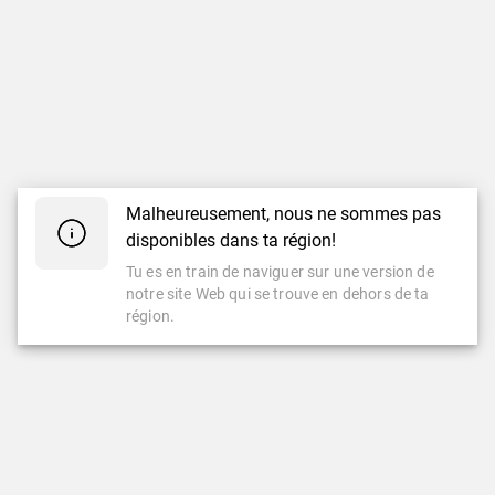
Malheureusement, nous ne sommes pas
disponibles dans ta région!
Tu es en train de naviguer sur une version de
notre site Web qui se trouve en dehors de ta
région.