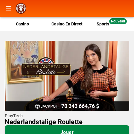
Nouveau
Casino
Casino En Direct
Sports
70 343 664,76 $
PlayTech
Nederlandstalige Roulette
Jouer