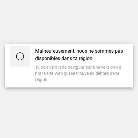
Malheureusement, nous ne sommes pas
disponibles dans ta région!
Tu es en train de naviguer sur une version de
notre site Web qui se trouve en dehors de ta
région.