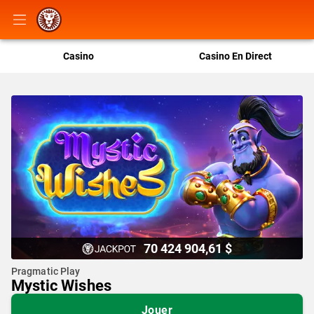
Casino
Casino En Direct
70 424 904,61 $
Pragmatic Play
Mystic Wishes
Jouer