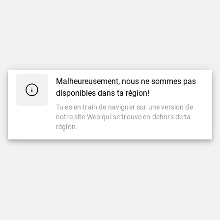
Malheureusement, nous ne sommes pas
disponibles dans ta région!
Tu es en train de naviguer sur une version de
notre site Web qui se trouve en dehors de ta
région.