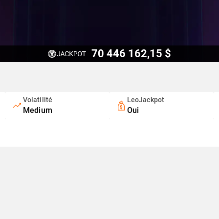
70 446 162,15 $
Volatilité
LeoJackpot
Medium
Oui