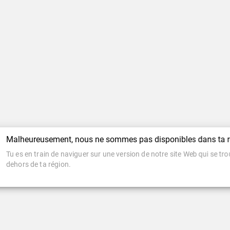
Malheureusement, nous ne sommes pas disponibles dans ta r
Tu es en train de naviguer sur une version de notre site Web qui se tr
dehors de ta région.