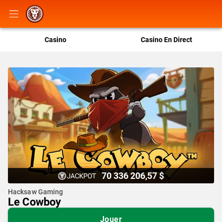
Casino
Casino En Direct
70 336 206,57 $
Hacksaw Gaming
Le Cowboy
Jouer