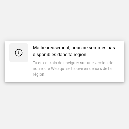
Malheureusement, nous ne sommes pas
disponibles dans ta région!
Tu es en train de naviguer sur une version de
notre site Web qui se trouve en dehors de ta
région.