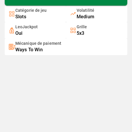
Catégorie de jeu
Volatilité
Slots
Medium
LeoJackpot
Grille
Oui
5x3
Mécanique de paiement
Ways To Win