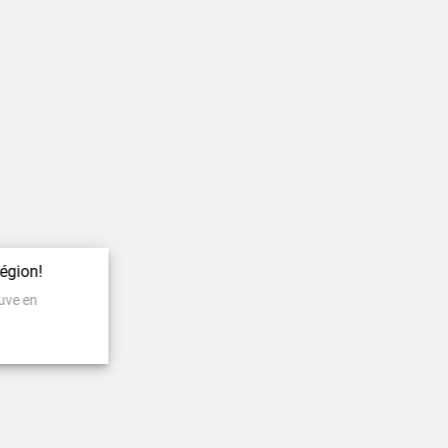
égion!
ouve en