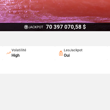
70 397 070,58 $
Volatilité
LeoJackpot
High
Oui