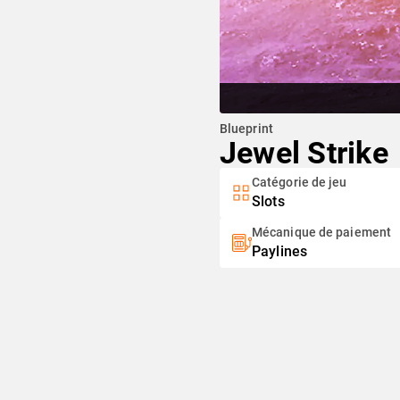
Blueprint
Jewel Strike
Catégorie de jeu
Slots
Mécanique de paiement
Paylines