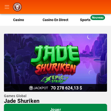
Nouveau
Casino
Casino En Direct
Sports
70 278 624,13 $
Games Global
Jade Shuriken
Jouer