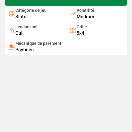
Catégorie de jeu
Volatilité
Slots
Medium
LeoJackpot
Grille
Oui
5x4
Mécanique de paiement
Paylines