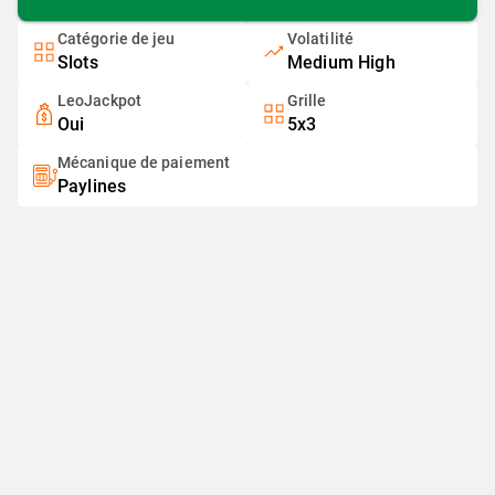
Catégorie de jeu
Volatilité
Slots
Medium High
LeoJackpot
Grille
Oui
5x3
Mécanique de paiement
Paylines