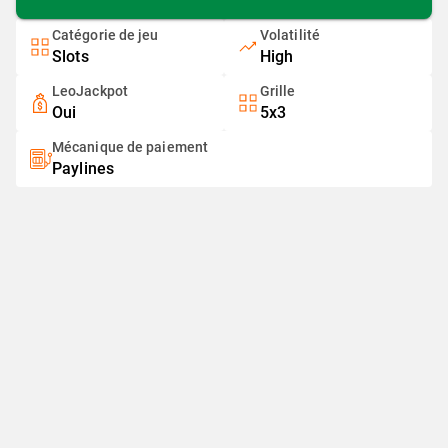
Catégorie de jeu
Volatilité
Slots
High
LeoJackpot
Grille
Oui
5x3
Mécanique de paiement
Paylines