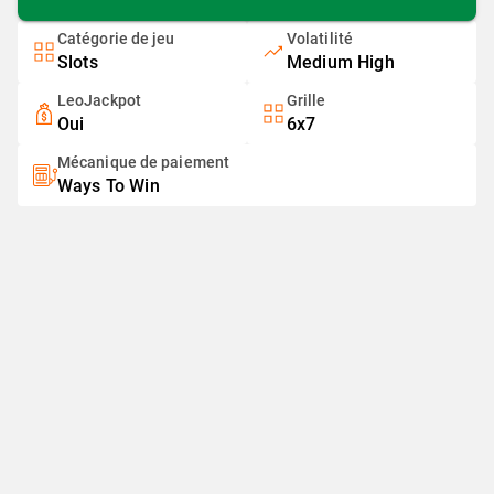
Catégorie de jeu
Volatilité
Slots
Medium High
LeoJackpot
Grille
Oui
6x7
Mécanique de paiement
Ways To Win