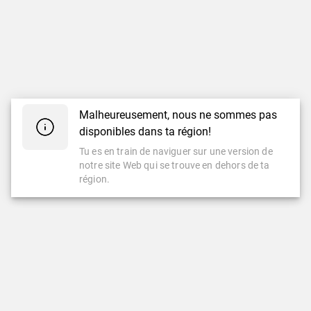
Malheureusement, nous ne sommes pas
disponibles dans ta région!
Tu es en train de naviguer sur une version de
notre site Web qui se trouve en dehors de ta
région.