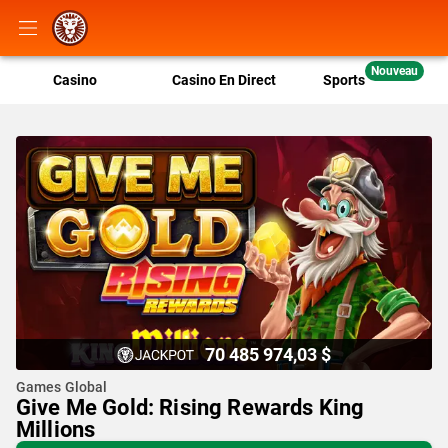
Nouveau
Casino
Casino En Direct
Sports
70 485 974,03 $
Games Global
Give Me Gold: Rising Rewards King
Millions