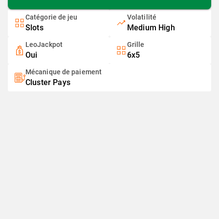
Catégorie de jeu
Volatilité
Slots
Medium High
LeoJackpot
Grille
Oui
6x5
Mécanique de paiement
Cluster Pays