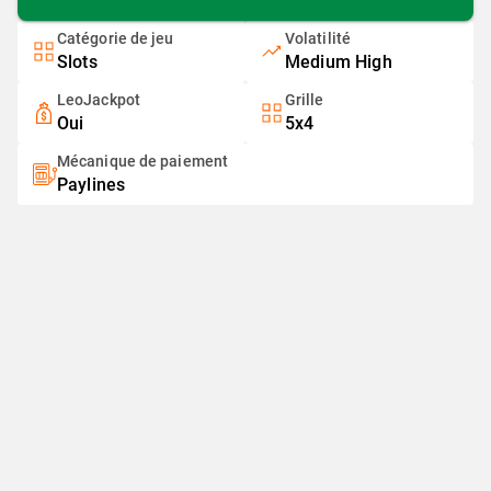
Catégorie de jeu
Volatilité
Slots
Medium High
LeoJackpot
Grille
Oui
5x4
Mécanique de paiement
Paylines