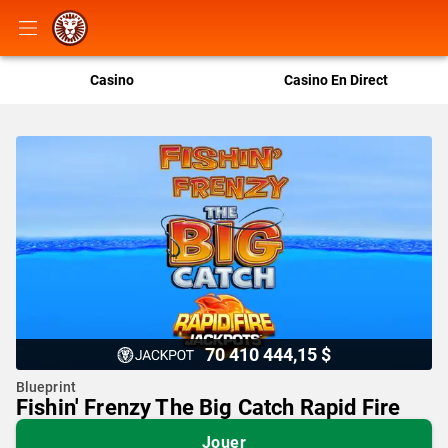
Casino
Casino En Direct
70 410 444,15 $
Blueprint
Fishin' Frenzy The Big Catch Rapid Fire
Jouer