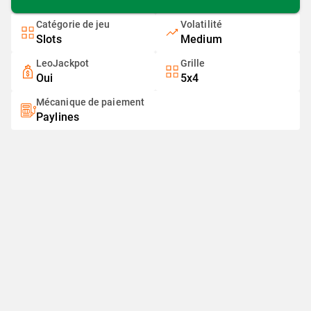
Catégorie de jeu
Volatilité
Slots
Medium
LeoJackpot
Grille
Oui
5x4
Mécanique de paiement
Paylines