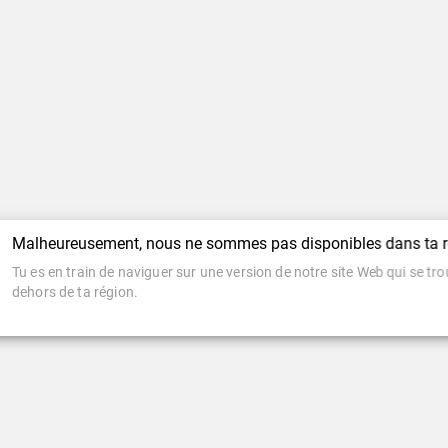
Malheureusement, nous ne sommes pas disponibles dans ta r
Tu es en train de naviguer sur une version de notre site Web qui se tr
dehors de ta région.