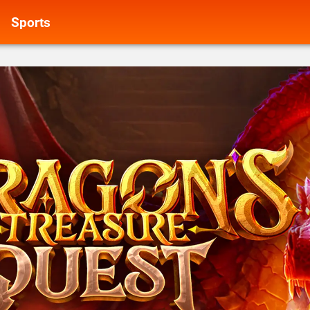
Sports