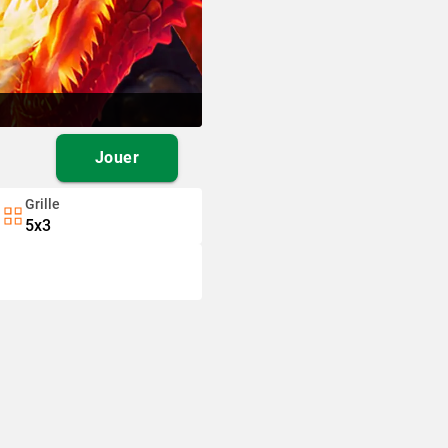
Jouer
Grille
5x3