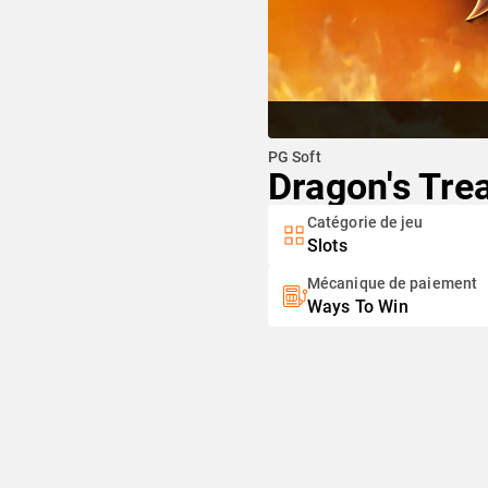
PG Soft
Dragon's Tre
Catégorie de jeu
Slots
Mécanique de paiement
Ways To Win