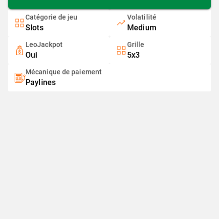
Catégorie de jeu
Volatilité
Slots
Medium
LeoJackpot
Grille
Oui
5x3
Mécanique de paiement
Paylines