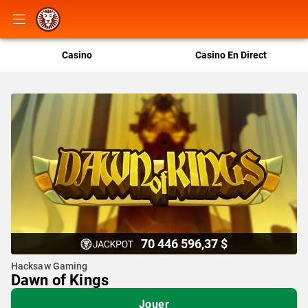
Casino
Casino En Direct
70 446 596,37 $
Hacksaw Gaming
Dawn of Kings
Jouer