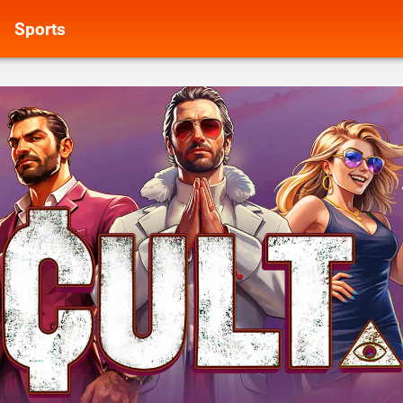
Sports