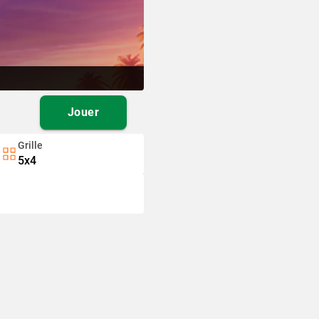
Jouer
Grille
5x4