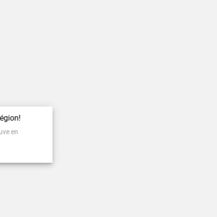
égion!
ouve en