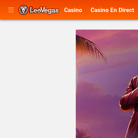
Casino
Casino En Direct