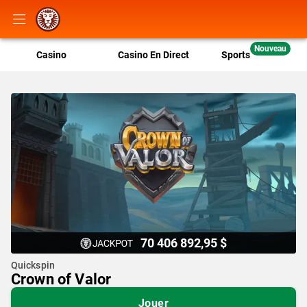
Nouveau
Casino
Casino En Direct
Sports
70 406 892,95 $
Quickspin
Crown of Valor
Jouer