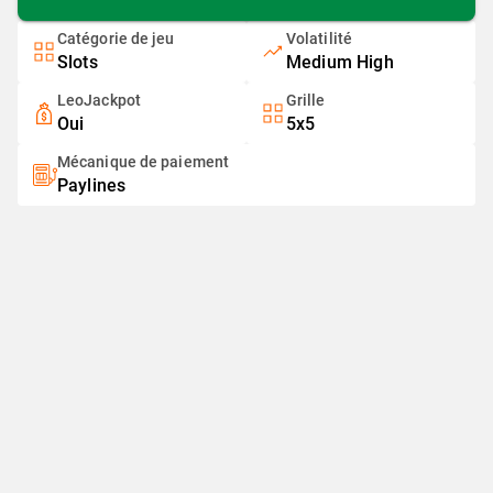
Catégorie de jeu
Volatilité
Slots
Medium High
LeoJackpot
Grille
Oui
5x5
Mécanique de paiement
Paylines