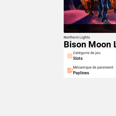
Northern Lights
Bison Moon 
Catégorie de jeu
Slots
Mécanique de paiement
Paylines