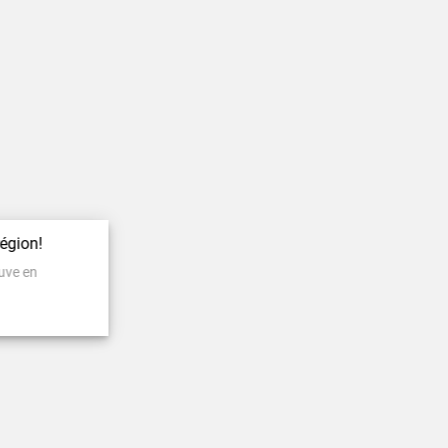
égion!
ouve en