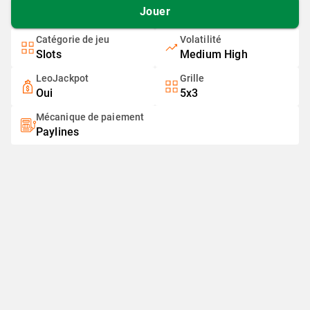
Jouer
Catégorie de jeu
Volatilité
Slots
Medium High
LeoJackpot
Grille
Oui
5x3
Mécanique de paiement
Paylines