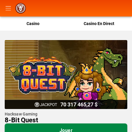
Casino
Casino En Direct
70 317 465,27 $
Hacksaw Gaming
8-Bit Quest
Jouer