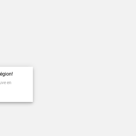
égion!
ouve en