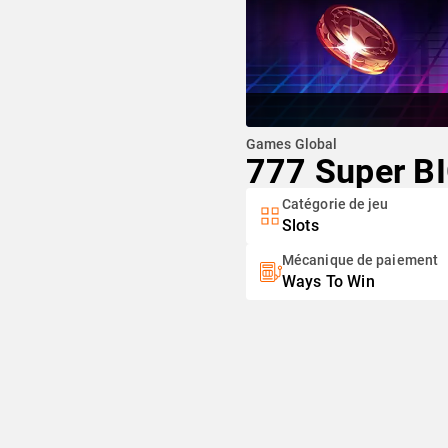
Games Global
777 Super BI
Catégorie de jeu
Slots
Mécanique de paiement
Ways To Win