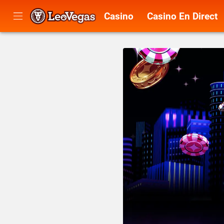
Casino
Casino En Direct