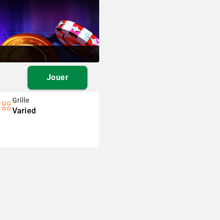
Jouer
Grille
Varied