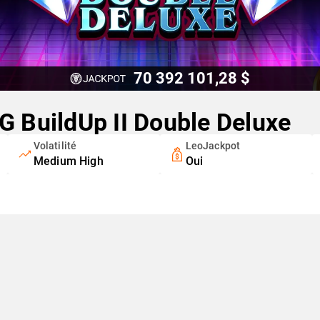
70 392 101,28 $
G BuildUp II Double Deluxe
Volatilité
LeoJackpot
Medium High
Oui