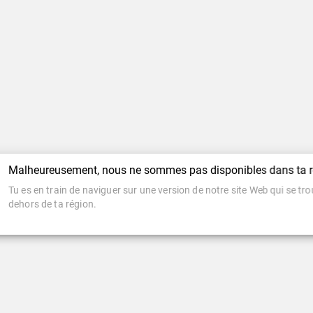
Malheureusement, nous ne sommes pas disponibles dans ta r
Tu es en train de naviguer sur une version de notre site Web qui se tr
dehors de ta région.