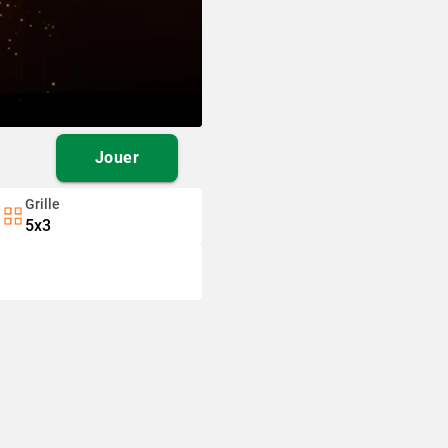
Jouer
Grille
5x3