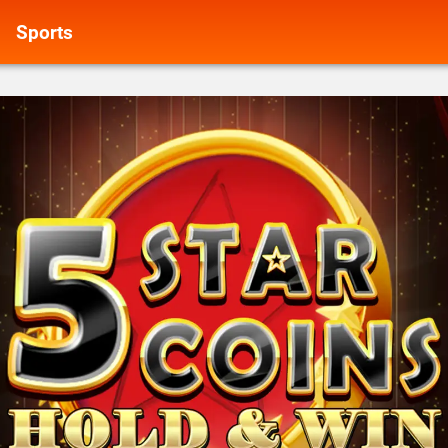
Sports