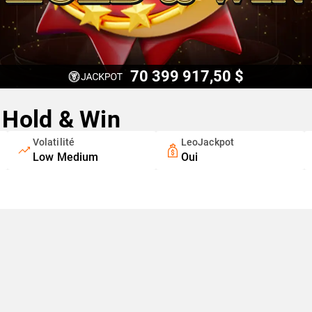
70 399 917,50 $
: Hold & Win
Volatilité
LeoJackpot
Low Medium
Oui