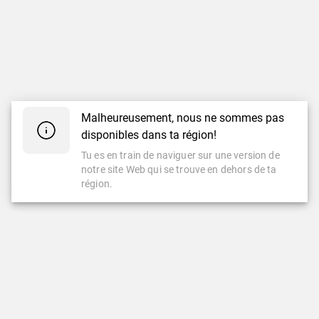
Malheureusement, nous ne sommes pas
disponibles dans ta région!
Tu es en train de naviguer sur une version de
notre site Web qui se trouve en dehors de ta
région.