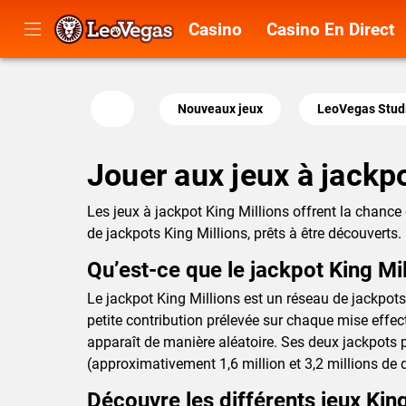
Casino
Casino En Direct
Nouveaux jeux
LeoVegas Stud
Jouer aux jeux à jackp
Les jeux à jackpot King Millions offrent la chanc
de jackpots King Millions, prêts à être découverts.
Qu’est-ce que le jackpot King Mi
Le jackpot King Millions est un réseau de jackpot
petite contribution prélevée sur chaque mise effec
apparaît de manière aléatoire. Ses deux jackpots 
(approximativement 1,6 million et 3,2 millions de 
Découvre les différents jeux King