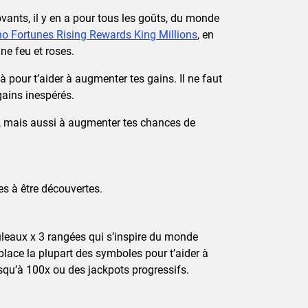
vants, il y en a pour tous les goûts, du monde
rno Fortunes Rising Rewards King Millions
, en
ne feu et roses.
 pour t’aider à augmenter tes gains. Il ne faut
gains inespérés.
fs, mais aussi à augmenter tes chances de
s à être découvertes.
leaux x 3 rangées qui s’inspire du monde
place la plupart des symboles pour t’aider à
squ’à 100x ou des jackpots progressifs.