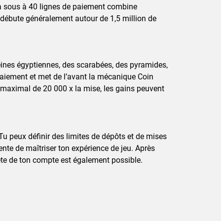
 à sous à 40 lignes de paiement combine
débute généralement autour de 1,5 million de
ines égyptiennes, des scarabées, des pyramides,
paiement et met de l’avant la mécanique Coin
in maximal de 20 000 x la mise, les gains peuvent
 Tu peux définir des limites de dépôts et de mises
nte de maîtriser ton expérience de jeu. Après
ète de ton compte est également possible.