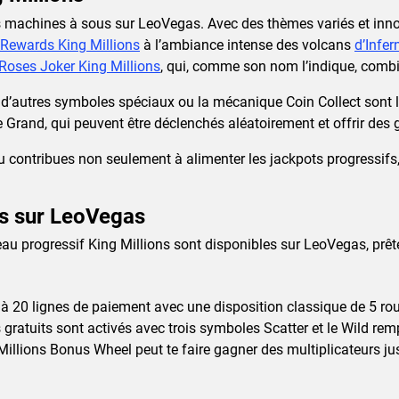
rs machines à sous sur LeoVegas. Avec des thèmes variés et inno
 Rewards King Millions
à l’ambiance intense des volcans
d’Infe
 Roses Joker King Millions
, qui, comme son nom l’indique, combi
t d’autres symboles spéciaux ou la mécanique Coin Collect sont là
le Grand, qui peuvent être déclenchés aléatoirement et offrir des 
 tu contribues non seulement à alimenter les jackpots progressi
es sur LeoVegas
u progressif King Millions sont disponibles sur LeoVegas, prête
 20 lignes de paiement avec une disposition classique de 5 rou
 gratuits sont activés avec trois symboles Scatter et le Wild rem
llions Bonus Wheel peut te faire gagner des multiplicateurs ju