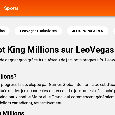
Sports
ios
LeoVegas Exclusivités
JEUX POPULAIRES
ot King Millions sur LeoVegas
e de gagner gros grâce à un réseau de jackpots progressifs. Leo
llions?
s progressifs développé par Games Global. Son principe est d’ac
tuée sur les jeux connectés au réseau. Le jackpot est déclenché
principaux sont le Major et le Grand, qui commencent généralemen
dollars canadiens), respectivement.
 Millions