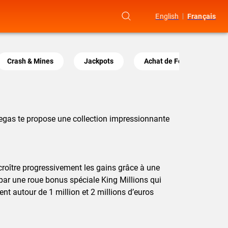
English
Français
Crash & Mines
Jackpots
Achat de Fonctionnalité
Vegas te propose une collection impressionnante
croître progressivement les gains grâce à une
 par une roue bonus spéciale King Millions qui
t autour de 1 million et 2 millions d’euros