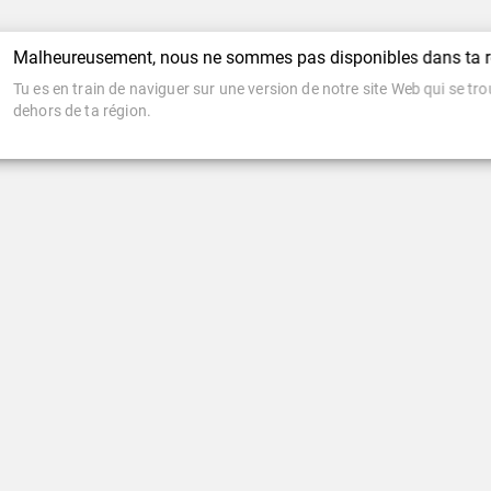
Malheureusement, nous ne sommes pas disponibles dans ta r
Tu es en train de naviguer sur une version de notre site Web qui se tr
dehors de ta région.
CASINO EN DIRECT
SPORTS
Casino en direct
Sports
Nouveautés
Hockey sur glace
LeoVegas Exclusive
Football
Roulette
Basketball