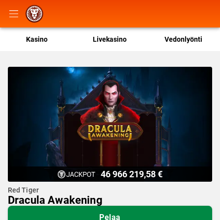
Kasino
Livekasino
Vedonlyönti
46 966 219,58 €
Red Tiger
Dracula Awakening
Pelaa