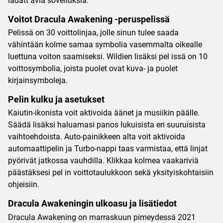
ladatt avia sovelluksia.
Voitot Dracula Awakening -peruspelissä
Pelissä on 30 voittolinjaa, jolle sinun tulee saada
vähintään kolme samaa symbolia vasemmalta oikealle
luettuna voiton saamiseksi. Wildien lisäksi pel issä on 10
voittosymbolia, joista puolet ovat kuva- ja puolet
kirjainsymboleja.
Pelin kulku ja asetukset
Kaiutin-ikonista voit aktivoida äänet ja musiikin päälle.
Säädä lisäksi haluamasi panos lukuisista eri suuruisista
vaihtoehdoista. Auto-painikkeen alta voit aktivoida
automaattipelin ja Turbo-nappi taas varmistaa, että linjat
pyörivät jatkossa vauhdilla. Klikkaa kolmea vaakariviä
päästäksesi pel in voittotaulukkoon sekä yksityiskohtaisiin
ohjeisiin.
Dracula Awakeningin ulkoasu ja lisätiedot
Dracula Awakening on marraskuun pimeydessä 2021