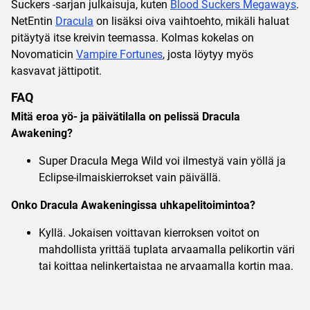
Suckers -sarjan julkaisuja, kuten
Blood Suckers Megaways
.
NetEntin
Dracula
on lisäksi oiva vaihtoehto, mikäli haluat
pitäytyä itse kreivin teemassa. Kolmas kokelas on
Novomaticin
Vampire Fortunes
, josta löytyy myös
kasvavat jättipotit.
FAQ
Mitä eroa yö- ja päivätilalla on pelissä Dracula
Awakening?
Super Dracula Mega Wild voi ilmestyä vain yöllä ja
Eclipse-ilmaiskierrokset vain päivällä.
Onko Dracula Awakeningissa uhkapelitoimintoa?
Kyllä. Jokaisen voittavan kierroksen voitot on
mahdollista yrittää tuplata arvaamalla pelikortin väri
tai koittaa nelinkertaistaa ne arvaamalla kortin maa.