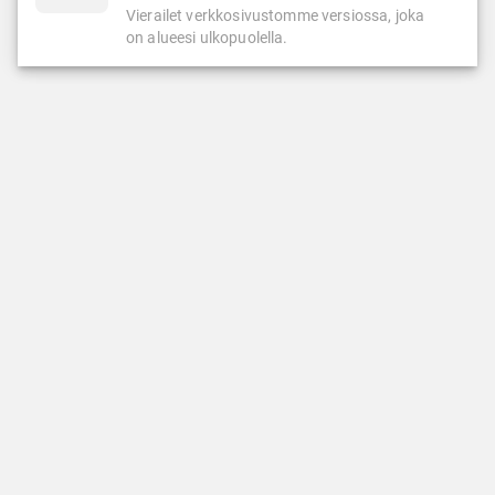
Vierailet verkkosivustomme versiossa, joka
on alueesi ulkopuolella.
KASINO
LIVEKASINO
Kolikkopelit
Ruletti
Suosituimmat
Blackjack
Uusimmat pelit
Pokeri
LeoJackpot
Baccarat
LeoVegas Originals
Suositut livekasinopelit
Jättipottipelit
Uudet livekasinopelit
Megaways-pelit
LeoVegas eksklusiiviset