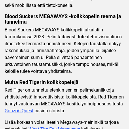
sekä mobiilissa että tietokoneella.
Blood Suckers MEGAWAYS -kolikkopelin teema ja
tunnelma
Blood Suckers MEGAWAYS kolikkopeli julkaistiin
tammikuussa 2023. Pelin taitavasti toteutettu visuaalinen
ilme tekee teemasta onnistuneen. Kelojen taustalla näkyy
rakennuksia ja ihmishahmoja, joiden ympärillä leijailee
aavemainen sum u. Peliä siivittää pahaenteinen
urkuvetoinen taustamusiikki, jonka tempo nousee, mikäli
keloille tulee voittava yhdistelmä.
Muita Red Tigerin kolikkopelejä
Red Tiger on tunnettu etenkin sen eri pelimekaniikkoja
yhdistelevistä innovatiivisista kolikkopeleistä. Red Tiger on
tehnyt vastaavan MEGAWAYS-käsittelyn huippusuositusta
Gonzo’s Quest
casino slotista.
Lisää korkean volatiliteetin Megaways-meininkiä tarjoaa