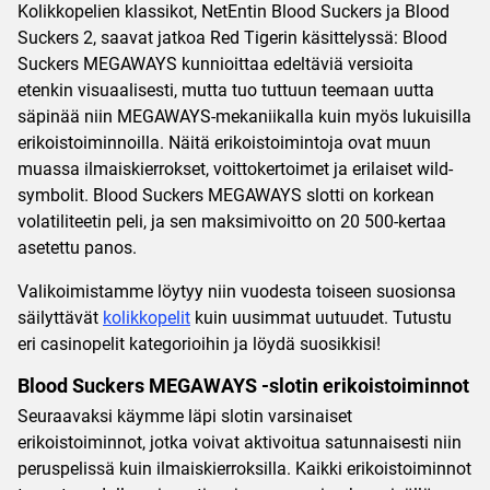
Kolikkopelien klassikot, NetEntin Blood Suckers ja Blood
Suckers 2, saavat jatkoa Red Tigerin käsittelyssä: Blood
Suckers MEGAWAYS kunnioittaa edeltäviä versioita
etenkin visuaalisesti, mutta tuo tuttuun teemaan uutta
säpinää niin MEGAWAYS-mekaniikalla kuin myös lukuisilla
erikoistoiminnoilla. Näitä erikoistoimintoja ovat muun
muassa ilmaiskierrokset, voittokertoimet ja erilaiset wild-
symbolit. Blood Suckers MEGAWAYS slotti on korkean
volatiliteetin peli, ja sen maksimivoitto on 20 500-kertaa
asetettu panos.
Valikoimistamme löytyy niin vuodesta toiseen suosionsa
säilyttävät
kolikkopelit
kuin uusimmat uutuudet. Tutustu
eri casinopelit kategorioihin ja löydä suosikkisi!
Blood Suckers MEGAWAYS -slotin erikoistoiminnot
Seuraavaksi käymme läpi slotin varsinaiset
erikoistoiminnot, jotka voivat aktivoitua satunnaisesti niin
peruspelissä kuin ilmaiskierroksilla. Kaikki erikoistoiminnot