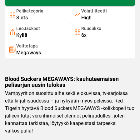
Pelikategoria
Volatiliteetti
Slots
High
LeoJackpot
Ruudukko
Kyllä
6x
Voittotapa
Megaways
Blood Suckers MEGAWAYS: kauhuteemaisen
pelisarjan uusin tulokas
Vampyyrit on suosittu aihe sekä elokuvissa, tv-sarjoissa
että kirjallisuudessa – ja nykyään myös peleissä. Red
Tigerin hyytävä Blood Suckers MEGAWAYS -kolikkopeli tuo
jälleen tutut verenhimoiset olennot peliruudullesi, joten
kannattaa tarkistaa, löytyykö kaapeistasi tarpeeksi
valkosipulia!