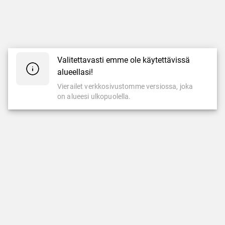
Valitettavasti emme ole käytettävissä
alueellasi!
Vierailet verkkosivustomme versiossa, joka
on alueesi ulkopuolella.
KASINO
LIVEKASINO
Kolikkopelit
Ruletti
Suosituimmat
Blackjack