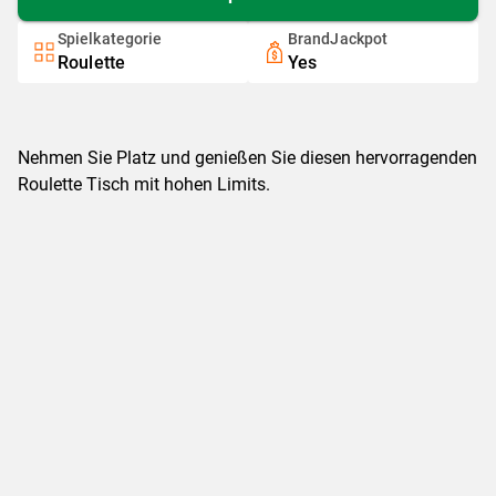
Spielkategorie
BrandJackpot
Roulette
Yes
Nehmen Sie Platz und genießen Sie diesen hervorragenden
Roulette Tisch mit hohen Limits.